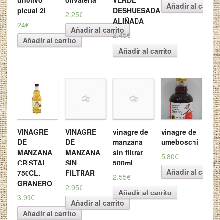
unolivo
olivateria
VERDE
Añadir al carrit
picual 2l
DESHUESADA
2.25€
ALIÑADA
24€
Añadir al carrito
2.45€
Añadir al carrito
Añadir al carrito
VINAGRE
VINAGRE
vinagre de
vinagre de
DE
DE
manzana
umeboschi
MANZANA
MANZANA
sin filtrar
5.80€
CRISTAL
SIN
500ml
Añadir al carrit
750CL.
FILTRAR
2.55€
GRANERO
2.95€
Añadir al carrito
3.99€
Añadir al carrito
Añadir al carrito