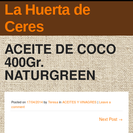
La Huerta de
Ceres
ACEITE DE COCO
400Gr.
NATURGREEN
Posted on
17/04/2014
by
Teresa
in
ACEITES Y VINAGRES
|
Leave a
comment
Next Post
→